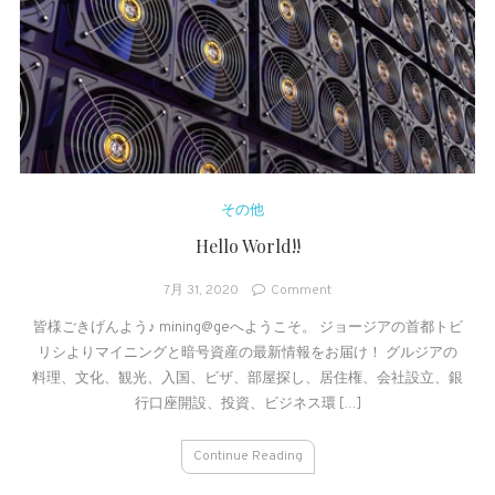
その他
Hello World!!
on
7月 31, 2020
Comment
Hello
皆様ごきげんよう♪ mining@geへようこそ。 ジョージアの首都トビ
World!!
リシよりマイニングと暗号資産の最新情報をお届け！ グルジアの
料理、文化、観光、入国、ビザ、部屋探し、居住権、会社設立、銀
行口座開設、投資、ビジネス環 […]
Continue Reading