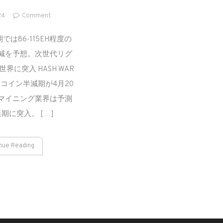
on
24
Comment
S21
レ
は86-115EH程度の
ビ
減を予想。次世代リグ
ュ
世界に突入 HASH WAR
ー
コイン半減期が4月20
マイニング業界は予測
期に突入。 […]
nue Reading