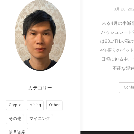
3月 20, 20
来る4月の半減期で
ハッシュレート
は20J/TH未満の
4年振りのビット
日頃に迫る中、
不能な混迷
カテゴリー
Conti
Crypto
Mining
Other
その他
マイニング
暗号資産