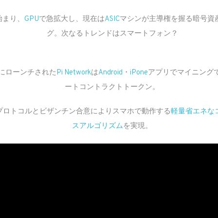
始まり、
GPU
で急拡大し、現在は
ASIC
マシンが主導権を握る暗号資
グ。次なるトレンドはスマートフォン？
年にローンチされた
Pi Network
は
Android
・
iPone
アプリでマイニング
ートコントラクトトークン。
プロトコルとビザンチン合意によりスマホで動作する
軽量省エネな
スアルゴリズム
を実現。