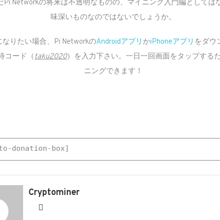
だPi Networkの将来は不透明なものの、マイニング入門編として
味深いものなのではないでしょうか。
なりたい場合、Pi Networkの
Androidアプリ
か
iPhoneアプリ
をダウ
待コード（
taku2020
）を入力下さい。一日一回画面をタップする
ニングできます！
to-donation-box]
Cryptominer