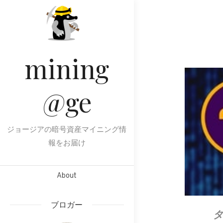
Skip
to
content
mining
@ge
ジョージアの暗号資産マイニング情
報をお届け
About
ブロガー
タ