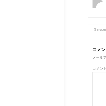
投
KuC
稿
ナ
コメン
メール
ビ
コメン
ゲ
ー
シ
ョ