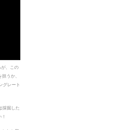
きるが、この
割を担うか、
ニングレート
は採掘した
い！