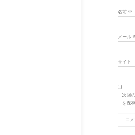
ン
名前
※
メール
サイト
次回
を保