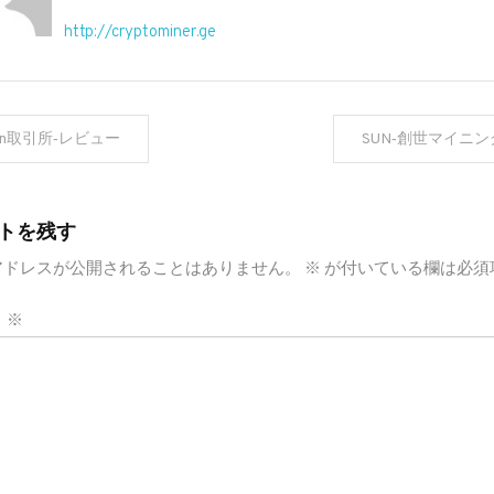
http://cryptominer.ge
oin取引所‐レビュー
SUN‐創世マイニ
トを残す
アドレスが公開されることはありません。
※
が付いている欄は必須
ト
※