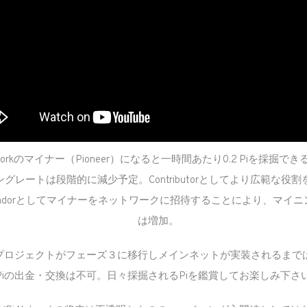
etworkのマイナー（Pioneer）になると一時間あたり0.2 Piを採掘で
グレートは段階的に減少予定。Contributorとしてより広範な役
ssadorとしてマイナーをネットワークに招待することにより、マイ
は増加。
プロジェクトがフェーズ３に移行しメインネットが実装されるまで
Piの出金・交換は不可。日々採掘されるPiを鑑賞してお楽しみ下さ