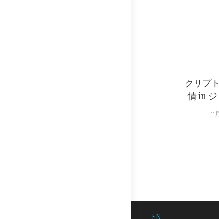
クリプ
情 in 
11
EN