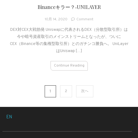
Binanceキラー？‐UNILAYER
on
10月 14, 2020
Comment
Binance
DEX対CEX大戦勃発 Uniswapに代表されるDEX（分散型取引所）は
キ
今や暗号資産取引のメインストリームとなったが、ついに
ラ
ー？‐
CEX（Binance等の集権型取引所）とのガチンコ勝負へ。 UniLayer
UNILAYER
はUniswap […]
Continue Reading
投
1
2
次へ
稿
の
EN
ペ