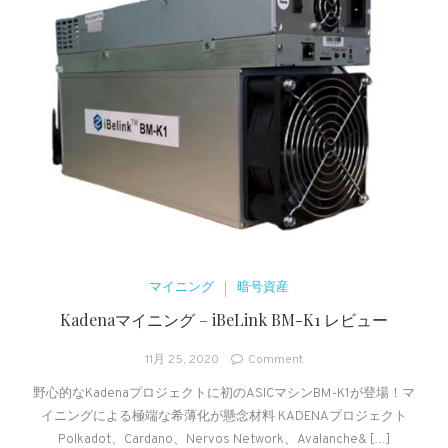
ー
ク
ロ
ッ
ク‐
ASIC
マ
イ
ニ
ン
グ
マ
シ
ン
マイニング
暗号資産
Kadenaマイニング – iBeLink BM-K1 レビュー
on
11月 25, 2020
Comment
Kadena
野心的なKadenaプロジェクトに初のASICマシンBM-K1が登場！マ
マ
イニングによる極端な希薄化が懸念材料 KADENAプロジェクト
イ
ニ
Polkadot、Cardano、Nervos Network、Avalanche& […]