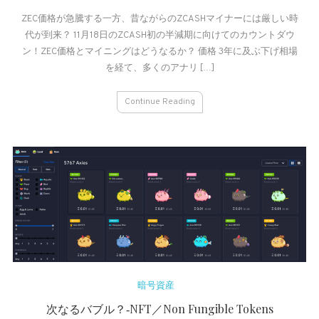
ZCASH
ZEC価格が急騰する一方、昔ながらのZCASHマイナーには厳しい時
価
代が到来？ 11月18日のZCASH初の半減期に向けてのカウントダウ
格
と
ン！ZEC価格とマイニングはどうなるか？ 価格 3年に及ぶ下げ相場
マ
を経て、多くのアナリ […]
イ
ニ
Continue Reading
ン
グ
展
望‐
半
減
期
後
の
世
界
暗号資産
次なるバブル？‐NFT／Non Fungible Tokens