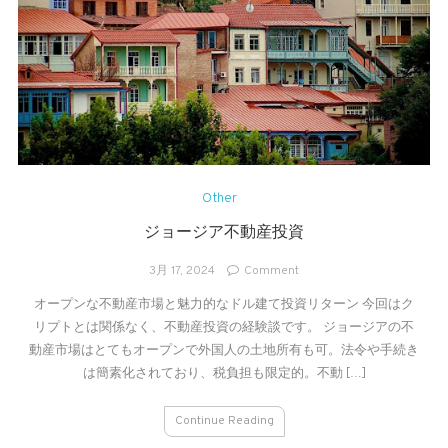
Other
ジョージア不動産投資
on
3月 17, 2024
Comment
ジ
オープンな不動産市場と魅力的なドル建て投資リターン 今回はク
ョ
リプトとは関係なく、不動産投資の経験談です。 ジョージアの不
ー
ジ
動産市場はとてもオープンで外国人の土地所有も可。法令や手続き
ア
は簡素化されており、税負担も限定的。不動 […]
不
動
Continue Reading
産