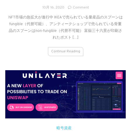
on
10月 16, 2020
Comment
次
NFT市場の急拡大が進行中 IKEAで売られている量産品のスプーンは
な
fungible（代替可能）、アンティークショップで売られている骨董
る
バ
品のスプーンはnon-fungible（代替不可能） 富嶽三十六景が印刷さ
ブ
れたポスト […]
ル？‐
NFT
Continue Reading
／
Non
Fungible
Tokens
暗号資産