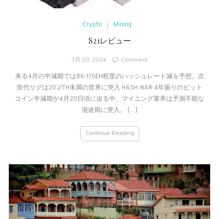
Crypto
Mining
S21レビュー
on
3月 20, 2024
Comment
S21
来る4月の半減期では86-115EH程度のハッシュレート減を予想。次
レ
世代リグは20J/TH未満の世界に突入 HASH WAR 4年振りのビット
ビ
ュ
コイン半減期が4月20日頃に迫る中、マイニング業界は予測不能な
ー
混迷期に突入。 […]
Continue Reading