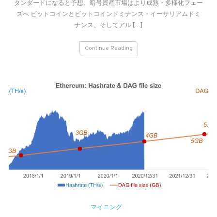
タンダードになると予想。暗号資産市場はより成熟・多様化フェー
コ
イ
ズへ ビットコインとビットコインドミナンス・イーサリアムドミ
ン
ナンス、そしてアル […]
ド
ミ
Continue Reading
ナ
ン
ス
の
展
望：
ビ
ッ
ト
コ
イ
ン
と
イ
ー
サ
マイニング