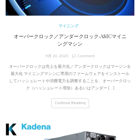
マイニング
オーバークロック／アンダークロック‐ASICマイニ
ングマシン
on
11月 30, 2020
Comment
オ
オーバークロックは売上を最大化／アンダークロックはマージンを
ー
最大化 マイニングマシンに専用のファームウェアをインストール
バ
ー
してハッシュレートや消費電力を調整することを、オーバークロッ
ク
ク（ハッシュレート増加）あるいはアンダー […]
ロ
ッ
Continue Reading
ク
／
ア
ン
ダ