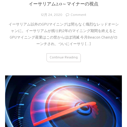
リ
イーサリアム2.0～マイナーの視点
ア
ム
on
12月 24, 2020
Comment
と
イ
ア
イーサリアム以外のGPUマイニングは間もなく熾烈なレッドオーシ
ー
ル
ャンに。イーサリアムが残り約2年のマイニング期間を終えると
サ
ト
リ
GPUマイニング産業はこの世からほぼ消滅 今月Beacon Chainがロ
シ
ア
ーンチされ、ついにイーサリ […]
ー
ム
ズ
2.0
Continue Reading
ン
～
の
マ
行
イ
方
ナ
へ
ー
の
の
視
点