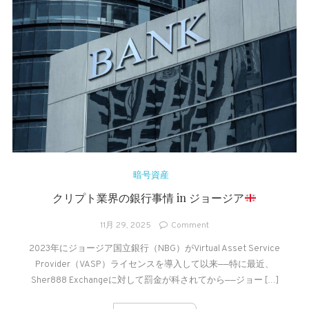
暗号資産
クリプト業界の銀行事情 in ジョージア
on
11月 29, 2025
Comment
ク
2023年にジョージア国立銀行（NBG）がVirtual Asset Service
リ
Provider（VASP）ライセンスを導入して以来——特に最近、
プ
ト
Sher888 Exchangeに対して罰金が科されてから——ジョー […]
業