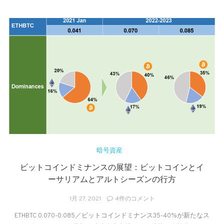
投
資
暗号資産
ビットコインドミナンスの展望：ビットコインとイ
ーサリアムとアルトシーズンの行方
ビ
1月 27, 2021
4件のコメント
ッ
ETHBTC 0.070-0.085／ビットコインドミナンス35-40%が新たなス
ト