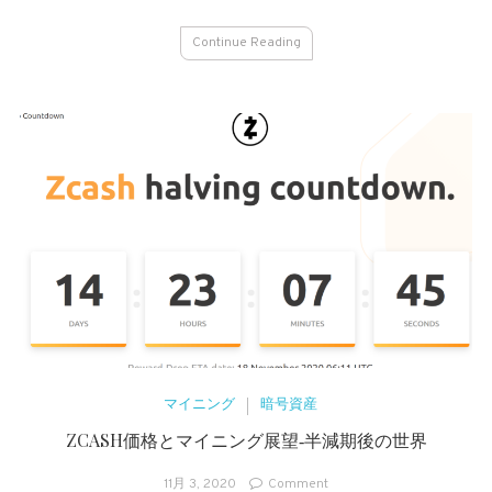
ン
グ
Continue Reading
–
iBeLink
BM-
K1
レ
ビ
ュ
ー
マイニング
暗号資産
ZCASH価格とマイニング展望‐半減期後の世界
on
11月 3, 2020
Comment