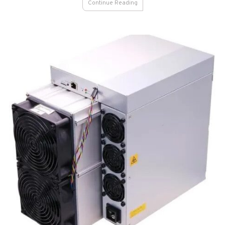
界
Continue Reading
の
銀
行
事
情
in
ジ
ョ
ー
ジ
ア