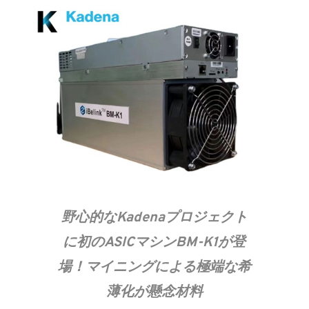
野心的なKadenaプロジェクト
に初のASICマシンBM-K1が登
場！マイニングによる極端な希
薄化が懸念材料