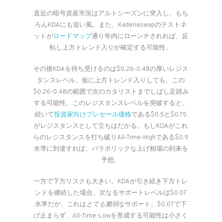
直近の暗号資産市況はアルトシーズンに突入し、もち
ろんKDAにも追い風。また、Kadenaswapのテストネ
ットが
ロードマップ
通り年内にローンチされれば、反
転し上方トレンド入りが確定する可能性。
その後KDAを待ち受けるのは$0.26-0.48の厚いレジス
タンスレベル。仮に上方トレンド入りしても、この
$0.26-0.48の範囲で次のカタリストまでしばし足踏み
する可能性。このレジスタンスレベルを突破すると、
続いて
投資家向けプレセール価格
である$0.5と$0.75
がレジスタンスとして立ちはだかる。もしKDAがこれ
らのレジスタンスを打ち破りAll-Time-Highである$0.9
水準に到達すれば、パラボリックな上げ相場の到来を
予想。
一方で下方リスクも大きい。KDAが引き続き下方トレ
ンドを継続した場合、次なるサポートレベルは$0.07
水準だが、これは
とても脆弱な
サポート。$0.07で下
げ止まらず、All-Time-Lowを形成する可能性は小さく