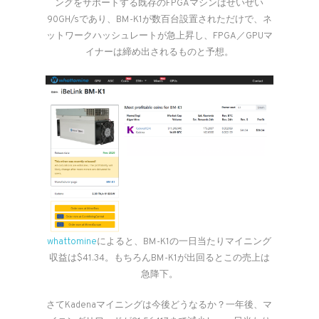
ングをサポートする既存のFPGAマシンはせいぜい
90GH/sであり、BM-K1が数百台設置されただけで、ネ
ットワークハッシュレートが急上昇し、FPGA／GPUマ
イナーは締め出されるものと予想。
whattomine
によると、BM-K1の一日当たりマイニング
収益は$41.34。もちろんBM-K1が出回るとこの売上は
急降下。
さてKadenaマイニングは今後どうなるか？一年後、マ