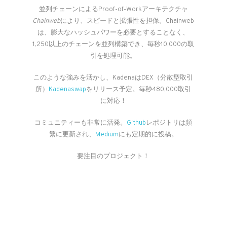
並列チェーンによるProof-of-Workアーキテクチャ
Chainweb
により、スピードと拡張性を担保。Chainweb
は、膨大なハッシュパワーを必要とすることなく、
1,250以上のチェーンを並列構築でき、毎秒10,000の取
引を処理可能。
このような強みを活かし、KadenaはDEX（分散型取引
所）
Kadenaswap
をリリース予定。毎秒480,000取引
に対応！
コミュニティーも非常に活発。
Github
レポジトリは頻
繁に更新され、
Medium
にも定期的に投稿。
要注目のプロジェクト！