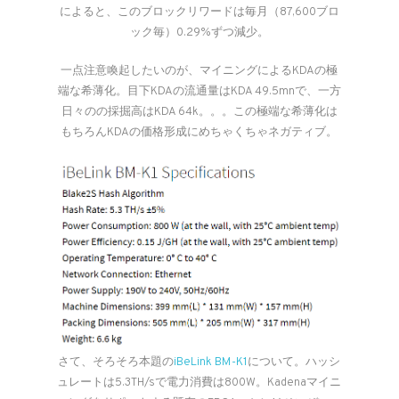
によると、このブロックリワードは毎月（87,600ブロ
ック毎）0.29%ずつ減少。
一点注意喚起したいのが、マイニングによるKDAの極
端な希薄化。目下KDAの流通量はKDA 49.5mnで、一方
日々のの採掘高はKDA 64k。。。この極端な希薄化は
もちろんKDAの価格形成にめちゃくちゃネガティブ。
さて、そろそろ本題の
iBeLink BM-K1
について。ハッシ
ュレートは5.3TH/sで電力消費は800W。Kadenaマイニ