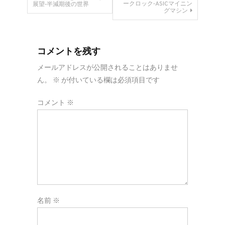
ークロック‐ASICマイニン
展望‐半減期後の世界
グマシン
稿
ナ
コメントを残す
ビ
メールアドレスが公開されることはありませ
ん。
※
が付いている欄は必須項目です
ゲ
コメント
※
ー
シ
ョ
ン
名前
※