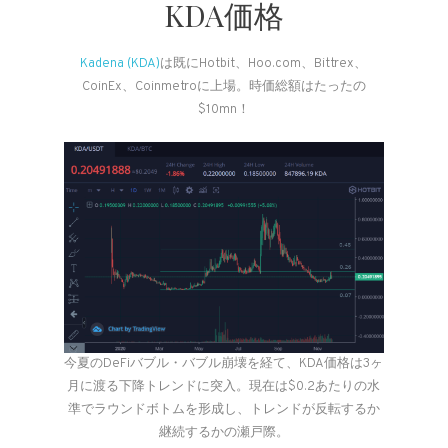
KDA価格
Kadena (KDA)
は既にHotbit、Hoo.com、Bittrex、
CoinEx、Coinmetroに上場。時価総額はたったの
$10mn！
今夏のDeFiバブル・バブル崩壊を経て、KDA価格は3ヶ
月に渡る下降トレンドに突入。現在は$0.2あたりの水
準でラウンドボトムを形成し、トレンドが反転するか
継続するかの瀬戸際。