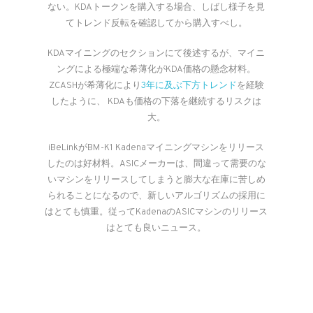
ない。KDAトークンを購入する場合、しばし様子を見
てトレンド反転を確認してから購入すべし。
KDAマイニングのセクションにて後述するが、マイニ
ングによる極端な希薄化がKDA価格の懸念材料。
ZCASHが希薄化により
3年に及ぶ下方トレンド
を経験
したように、 KDAも価格の下落を継続するリスクは
大。
iBeLinkがBM-K1 Kadenaマイニングマシンをリリース
したのは好材料。ASICメーカーは、間違って需要のな
いマシンをリリースしてしまうと膨大な在庫に苦しめ
られることになるので、新しいアルゴリズムの採用に
はとても慎重。従ってKadenaのASICマシンのリリース
はとても良いニュース。