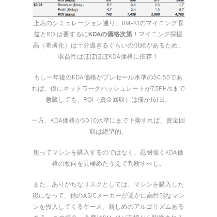
上表のシミュレーション通り、BM-K1のマイニング収
益とROIは要するに
KDAの価格次第
！マイニング採掘
高（希薄化）は十分過ぎるぐらいの供給があるため、
収益性はほぼほぼKDA価格に依存！
もし一年後のKDA価格がプレセール水準の$0.50であ
れば、仮にネットワークハッシュレートが7.5PH/sまで
急騰しても、ROI（資金回収）は僅か161日。
一方、KDA価格が$0.10水準にまで下落すれば、資金回
収は絶望的。
焦ってマシンを購入するのではなく、忍耐強くKDA価
格の動向を見極めたうえで判断すべし。
また、ありがちなリスクとしては、マシンを購入した
後になって、他のASICメーカーが遥かに高性能なマシ
ンを投入してくるケース。新しめのアルゴリズムある