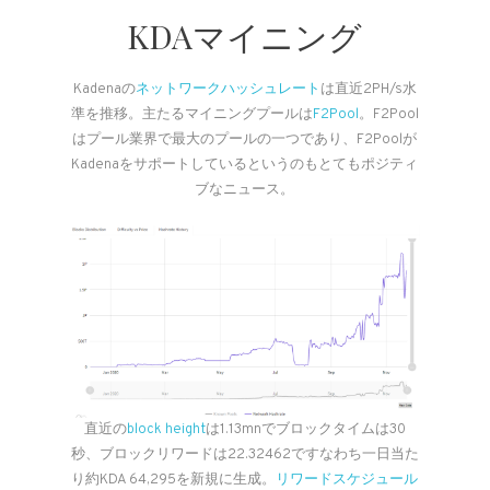
KDAマイニング
Kadenaの
ネットワークハッシュレート
は直近2PH/s水
準を推移。主たるマイニングプールは
F2Pool
。F2Pool
はプール業界で最大のプールの一つであり、F2Poolが
Kadenaをサポートしているというのもとてもポジティ
ブなニュース。
直近の
block height
は1.13mnでブロックタイムは30
秒、ブロックリワードは22.32462ですなわち一日当た
り約KDA 64,295を新規に生成。
リワードスケジュール