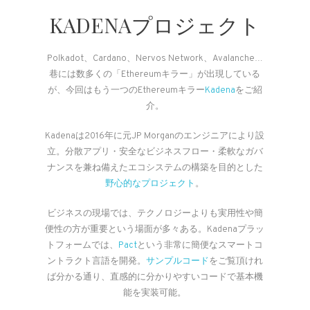
KADENAプロジェクト
Polkadot、Cardano、Nervos Network、Avalanche…
巷には数多くの「Ethereumキラー」が出現している
が、今回はもう一つのEthereumキラー
Kadena
をご紹
介。
Kadenaは2016年に元JP Morganのエンジニアにより設
立。分散アプリ・安全なビジネスフロー・柔軟なガバ
ナンスを兼ね備えたエコシステムの構築を目的とした
野心的なプロジェクト
。
ビジネスの現場では、テクノロジーよりも実用性や簡
便性の方が重要という場面が多々ある。Kadenaプラッ
トフォームでは、
Pact
という非常に簡便なスマートコ
ントラクト言語を開発。
サンプルコード
をご覧頂けれ
ば分かる通り、直感的に分かりやすいコードで基本機
能を実装可能。