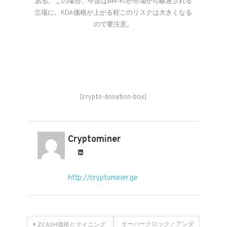
ある。この場合、今度はBM-K1が市場から駆逐される
立場に。KDA価格が上がる程このリスクは大きくなる
ので要注意。
[crypto-donation-box]
Cryptominer
http://cryptominer.ge
投
オーバークロック／アンダ
ZCASH価格とマイニング