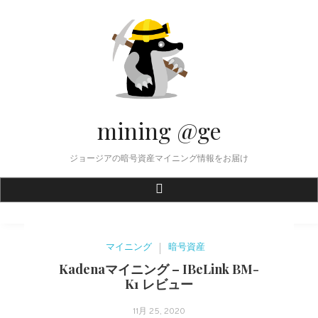
Skip
to
content
mining @ge
ジョージアの暗号資産マイニング情報をお届け
マイニング
暗号資産
Kadenaマイニング – IBeLink BM-
K1 レビュー
11月 25, 2020